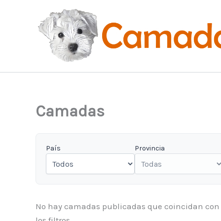
Ir
al
contenido
Camadas
País
Provincia
No hay camadas publicadas que coincidan con
los filtros.